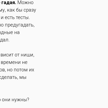
е гадая.
Можно
му, как бы сразу
и есть тесты.
о предугадать,
урдные на
дал.
висит от ниши,
о времени не
ов, но потом их
 сделать, мы
го они нужны?