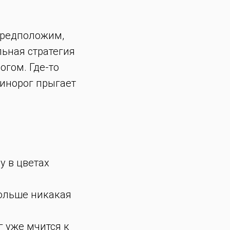
Предположим,
льная стратегия
гом. Где-то
динорог прыгает
у в цветах
ольше никакая
г уже мчится к