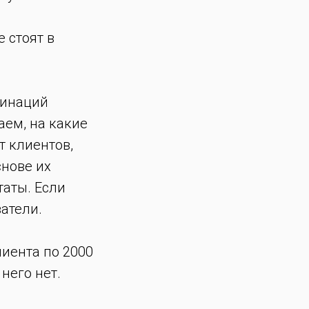
 стоят в
бинаций
аем, на какие
т клиентов,
снове их
таты. Если
затели.
лиента по 2000
 него нет.