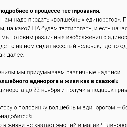
 подробнее о процессе тестирования.
о нам надо продать «волшебных единорогов». 
м, на какой ЦА будем тестировать, и есть нача
 мы готовим различные изображения с единоро
где-то на нем сидит веселый человек, где-то е
ак далее.
ениям мы придумываем различные надписи:
олшебного единорога и живи как в сказке!»
динорога до 22 ноября и получи в подарок грив
вторую половинку волшебным единорогом — б
надобится!»
о в жизни не хватает эмоций и магии? Единоро