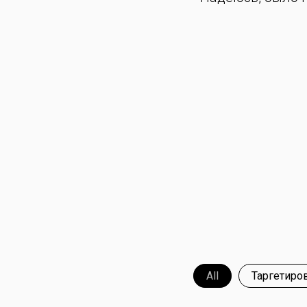
All
Таргетиро