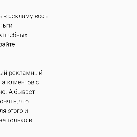
ь в рекламу весь
еньги
волшебных
вайте
вый рекламный
 а клиентов с
но. А бывает
онять, что
ля этого и
не только в