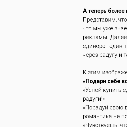
А теперь более
Представим, чт
что мы уже знае
рекламы. Далее
единорог один, 
через радугу и т
К этим изображ
«Подари себе в
«Успей купить е
радуги!»
«Порадуй свою 
романтика не по
«Чувствуешь, чт